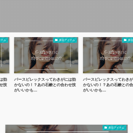
美容アイテム
美容アイテム
スピレックスってわきがには効
パースピレックスってわきがには効
いの！？あの石鹸との合わせ技
かないの！？あの石鹸との合わせ技
いかも…
がいいかも…
美容アイテム