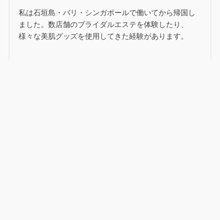
私は石垣島・バリ・シンガポールで働いてから帰国し
ました。数店舗のブライダルエステを体験したり、
様々な美肌グッズを使用してきた経験があります。
読者の皆様に美肌によってイキイキとした人生を歩ん
でいけるよう貴重な情報を発信していきます。
旅行が大好きです。20ヶ国以上行きました。
検索
最近の投稿